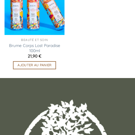
d’envies
BEAUTÉ ET SOIN
Brume Corps Lost Paradise
100ml
21,90
€
AJOUTER AU PANIER