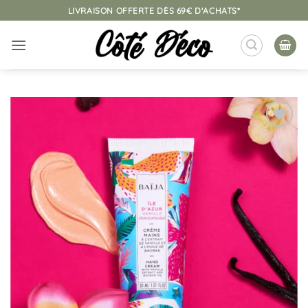
Passer
LIVRAISON OFFERTE DÈS 69€ D'ACHATS*
au
contenu
Ajouter
à la
liste
d’envies