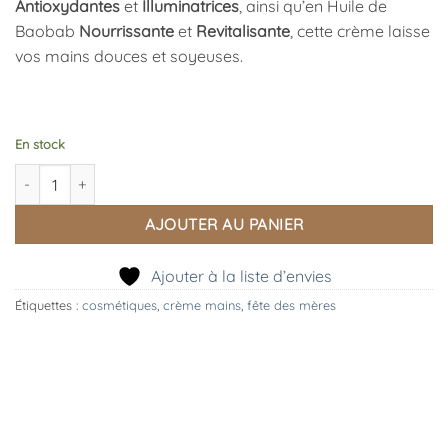
Antioxydantes
et
Illuminatrices
, ainsi qu’en Huile de
Baobab
Nourrissante
et
Revitalisante
, cette crème laisse
vos mains douces et soyeuses.
En stock
quantité de Crème Mains Île d'Azur 30ml
AJOUTER AU PANIER
Ajouter à la liste d’envies
Étiquettes :
cosmétiques
,
crème mains
,
fête des mères