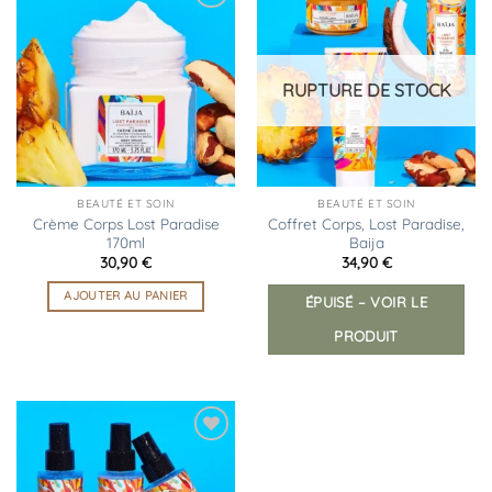
Ajouter
Ajouter
à la
à la
liste
liste
d’envies
d’envies
RUPTURE DE STOCK
BEAUTÉ ET SOIN
BEAUTÉ ET SOIN
Crème Corps Lost Paradise
Coffret Corps, Lost Paradise,
170ml
Baija
30,90
€
34,90
€
AJOUTER AU PANIER
ÉPUISÉ – VOIR LE
PRODUIT
Ajouter
à la
liste