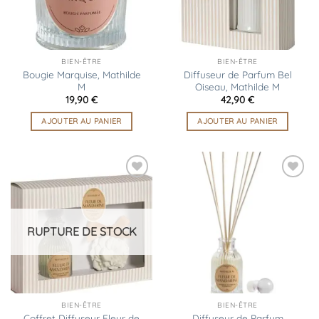
BIEN-ÊTRE
BIEN-ÊTRE
Bougie Marquise, Mathilde
Diffuseur de Parfum Bel
M
Oiseau, Mathilde M
19,90
€
42,90
€
AJOUTER AU PANIER
AJOUTER AU PANIER
Ajouter
Ajouter
à la
à la
liste
liste
d’envies
d’envies
RUPTURE DE STOCK
BIEN-ÊTRE
BIEN-ÊTRE
Coffret Diffuseur Fleur de
Diffuseur de Parfum