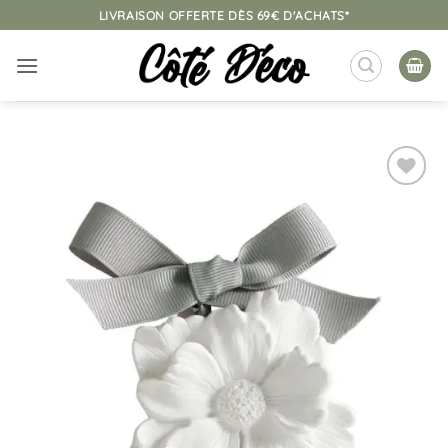
Passer
LIVRAISON OFFERTE DÈS 69€ D'ACHATS*
au
contenu
Ajouter
à la
liste
d’envies