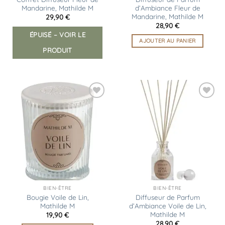
Mandarine, Mathilde M
d’Ambiance Fleur de
Mandarine, Mathilde M
29,90
€
28,90
€
ÉPUISÉ – VOIR LE
AJOUTER AU PANIER
PRODUIT
Ajouter
Ajouter
à la
à la
liste
liste
d’envies
d’envies
BIEN-ÊTRE
BIEN-ÊTRE
Bougie Voile de Lin,
Diffuseur de Parfum
Mathilde M
d’Ambiance Voile de Lin,
Mathilde M
19,90
€
28,90
€