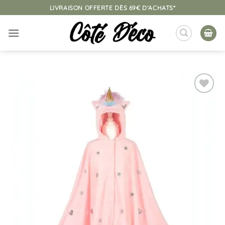
Passer
LIVRAISON OFFERTE DÈS 69€ D'ACHATS*
au
contenu
Ajouter
à la
liste
d’envies