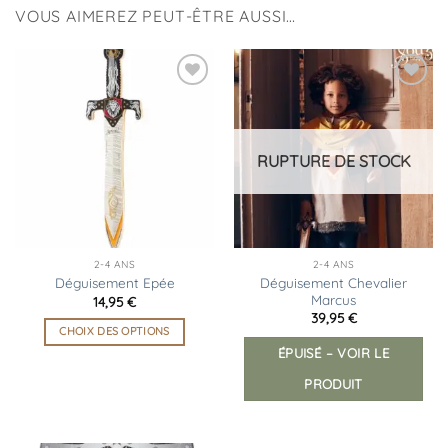
VOUS AIMEREZ PEUT-ÊTRE AUSSI…
Ajouter
Ajouter
à la
à la
liste
liste
d’envies
d’envies
RUPTURE DE STOCK
2-4 ANS
2-4 ANS
Déguisement Chevalier
Déguisement Epée
Marcus
14,95
€
39,95
€
CHOIX DES OPTIONS
ÉPUISÉ – VOIR LE
Ce
produit
PRODUIT
a
plusieurs
variations.