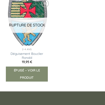
Les
options
Ajouter
peuvent
à la
liste
être
d’envies
choisies
RUPTURE DE STOCK
sur
la
page
du
produit
2-4 ANS
Déguisement Bouclier
Ronald
19,95
€
ÉPUISÉ – VOIR LE
PRODUIT