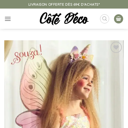
Passer
LIVRAISON OFFERTE DÈS 69€ D'ACHATS*
au
contenu
Ajouter
à la
liste
d’envies