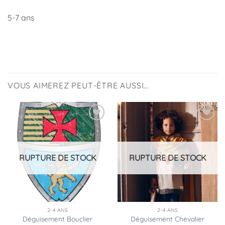
5-7 ans
VOUS AIMEREZ PEUT-ÊTRE AUSSI…
Ajouter
Ajouter
à la
à la
liste
liste
d’envies
d’envies
RUPTURE DE STOCK
RUPTURE DE STOCK
2-4 ANS
2-4 ANS
Déguisement Bouclier
Déguisement Chevalier