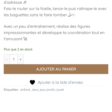
d’adresse 🎉
Fais-le rouler sur la ficelle, lance-le puis rattrape-le avec
les baguettes sans le faire tomber 🤹✨
Avec un peu d’entraînement, réalise des figures
impressionnantes et développe ta coordination tout en
t’amusant 🚀
Plus que 2 en stock
quantité de Diabolo – Le grand classique des jeux d’adresse, Mou
AJOUTER AU PANIER
Ajouter à la liste d’envies
Étiquettes :
enfant
,
Jeux
,
jeux jardin
,
jouet