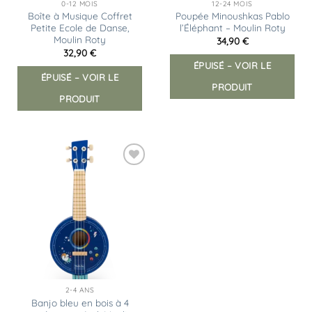
0-12 MOIS
12-24 MOIS
Boîte à Musique Coffret
Poupée Minoushkas Pablo
Petite Ecole de Danse,
l’Éléphant – Moulin Roty
Moulin Roty
34,90
€
32,90
€
ÉPUISÉ – VOIR LE
ÉPUISÉ – VOIR LE
PRODUIT
PRODUIT
Ajouter
à la
liste
d’envies
2-4 ANS
Banjo bleu en bois à 4