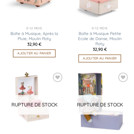
0-12 MOIS
0-12 MOIS
Boîte à Musique, Après la
Boîte à Musique Petite
Pluie, Moulin Roty
Ecole de Danse, Moulin
Roty
32,90
€
32,90
€
AJOUTER AU PANIER
AJOUTER AU PANIER
Ajouter
Ajouter
à la
à la
liste
liste
d’envies
d’envies
RUPTURE DE STOCK
RUPTURE DE STOCK