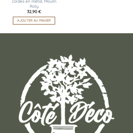
cordes en métal, Moulin
Roty
32,90
€
AJOUTER AU PANIER