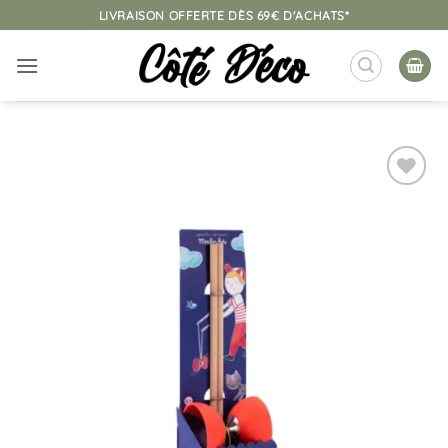
Passer
LIVRAISON OFFERTE DÈS 69€ D'ACHATS*
au
contenu
Ajouter
à la
liste
d’envies