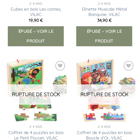
2-4 ANS
2-4 ANS
Cubes en bois Les contes,
Dînette Musicale Métal
VILAC
Banquise, VILAC
19,90
€
34,90
€
ÉPUISÉ – VOIR LE
ÉPUISÉ – VOIR LE
PRODUIT
PRODUIT
Ajouter
Ajouter
à la
à la
liste
liste
d’envies
d’envies
RUPTURE DE STOCK
RUPTURE DE STOCK
2-4 ANS
2-4 ANS
Coffret de 4 puzzles en bois
Coffret de 4 puzzles en bois
Le Petit Poucet, VILAC
Boucle d’Or, VILAC