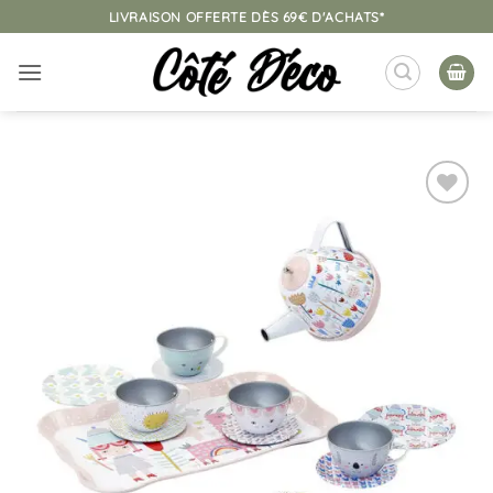
Passer
LIVRAISON OFFERTE DÈS 69€ D'ACHATS*
au
contenu
Ajouter
à la
liste
d’envies