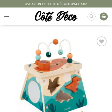
Passer
LIVRAISON OFFERTE DÈS 69€ D'ACHATS*
au
contenu
Ajouter
à la
liste
d’envies