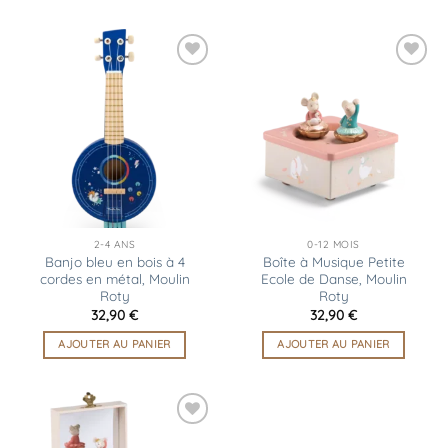
Ajouter
Ajouter
à la
à la
liste
liste
d’envies
d’envies
2-4 ANS
0-12 MOIS
Banjo bleu en bois à 4
Boîte à Musique Petite
cordes en métal, Moulin
Ecole de Danse, Moulin
Roty
Roty
32,90
€
32,90
€
AJOUTER AU PANIER
AJOUTER AU PANIER
Ajouter