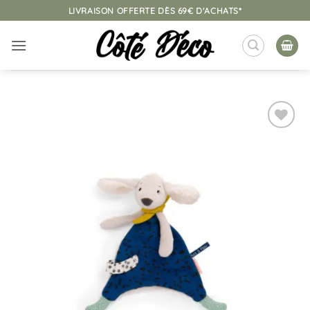
Passer
LIVRAISON OFFERTE DÈS 69€ D'ACHATS*
au
contenu
Ajouter
à la
liste
d’envies