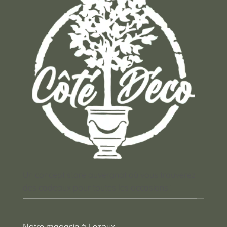
Un concept store auvergnat où vous trouverez
des cadeaux pour toutes les occasions !
Notre magasin à Lezoux