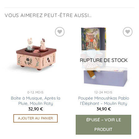
VOUS AIMEREZ PEUT-ÊTRE AUSSI…
Ajouter
Ajouter
à la
à la
liste
liste
d’envies
d’envies
RUPTURE DE STOCK
0-12 MOIS
12-24 MOIS
Boîte à Musique, Après la
Poupée Minoushkas Pablo
Pluie, Moulin Roty
l’Éléphant – Moulin Roty
32,90
€
34,90
€
AJOUTER AU PANIER
ÉPUISÉ – VOIR LE
PRODUIT