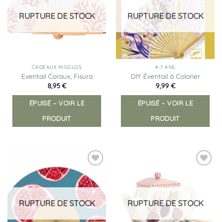
d’envies
d’envies
RUPTURE DE STOCK
RUPTURE DE STOCK
CADEAUX RIGOLOS
4-7 ANS
Eventail Coraux, Fisura
DIY Éventail à Colorier
8,95
€
9,99
€
ÉPUISÉ – VOIR LE
ÉPUISÉ – VOIR LE
PRODUIT
PRODUIT
Ajouter
Ajouter
à la
à la
liste
liste
d’envies
d’envies
RUPTURE DE STOCK
RUPTURE DE STOCK