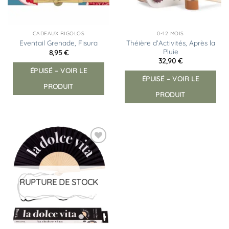
CADEAUX RIGOLOS
0-12 MOIS
Théière d’Activités, Après la
Eventail Grenade, Fisura
Pluie
8,95
€
32,90
€
ÉPUISÉ – VOIR LE
ÉPUISÉ – VOIR LE
PRODUIT
PRODUIT
Ajouter
à la
liste
d’envies
RUPTURE DE STOCK