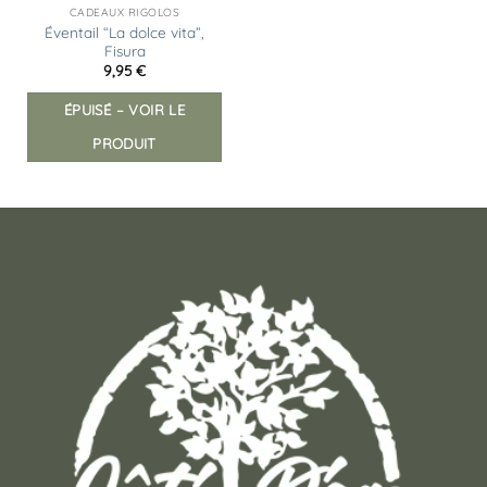
CADEAUX RIGOLOS
Éventail “La dolce vita”,
Fisura
9,95
€
ÉPUISÉ – VOIR LE
PRODUIT