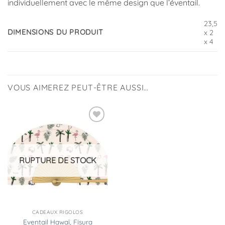
individuellement avec le même design que l’éventail.
23,5
DIMENSIONS DU PRODUIT
x 2
x 4
VOUS AIMEREZ PEUT-ÊTRE AUSSI…
Ajouter
à la
liste
d’envies
RUPTURE DE STOCK
CADEAUX RIGOLOS
Eventail Hawaï, Fisura