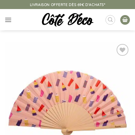
Passer
LIVRAISON OFFERTE DÈS 69€ D'ACHATS*
au
contenu
Ajouter
à la
liste
d’envies