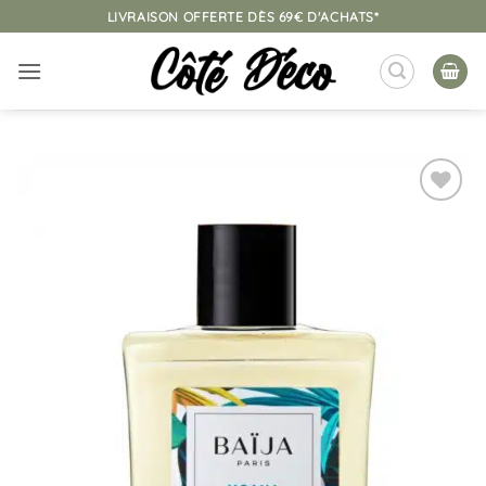
Passer
LIVRAISON OFFERTE DÈS 69€ D'ACHATS*
au
contenu
Ajouter
à la
liste
d’envies