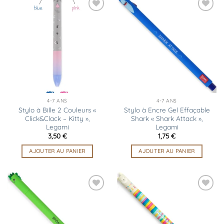
Ajouter
Ajouter
à la
à la
liste
liste
d’envies
d’envies
4-7 ANS
4-7 ANS
Stylo à Bille 2 Couleurs «
Stylo à Encre Gel Effaçable
Click&Clack – Kitty »,
Shark « Shark Attack »,
Legami
Legami
3,50
€
1,75
€
AJOUTER AU PANIER
AJOUTER AU PANIER
Ajouter
Ajouter
à la
à la
liste
liste
d’envies
d’envies