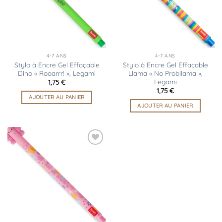
4-7 ANS
4-7 ANS
Stylo à Encre Gel Effaçable
Stylo à Encre Gel Effaçable
Dino « Rooarrr! », Legami
Llama « No Probllama »,
Legami
1,75
€
1,75
€
AJOUTER AU PANIER
AJOUTER AU PANIER
Ajouter
à la
liste
d’envies