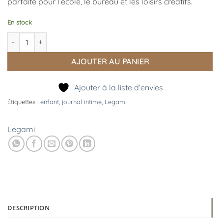
parfaite pour l’école, le bureau et les loisirs créatifs.
En stock
quantité de Gomme parfumée Jelly Friends Licorne, Legami
AJOUTER AU PANIER
Ajouter à la liste d’envies
Étiquettes :
enfant
,
journal intime
,
Legami
Legami
DESCRIPTION