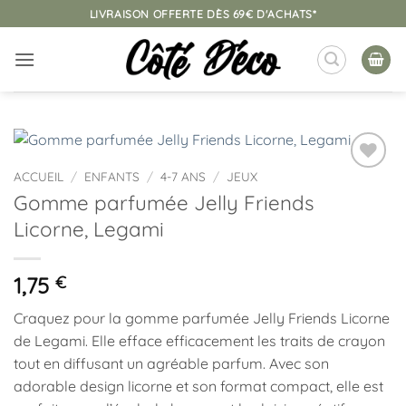
Passer
LIVRAISON OFFERTE DÈS 69€ D'ACHATS*
au
contenu
ACCUEIL
/
ENFANTS
/
4-7 ANS
/
JEUX
Ajouter
Gomme parfumée Jelly Friends
à la
liste
Licorne, Legami
d’envies
1,75
€
Craquez pour la gomme parfumée Jelly Friends Licorne
de Legami. Elle efface efficacement les traits de crayon
tout en diffusant un agréable parfum. Avec son
adorable design licorne et son format compact, elle est