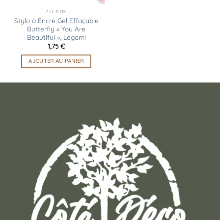
4-7 ANS
Stylo à Encre Gel Effaçable
Butterfly « You Are
Beautiful », Legami
1,75
€
AJOUTER AU PANIER