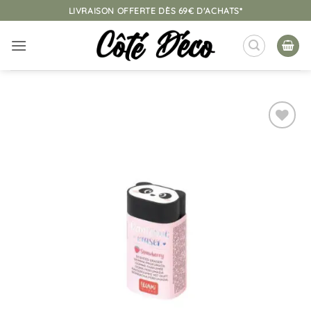
Passer
LIVRAISON OFFERTE DÈS 69€ D'ACHATS*
au
contenu
Ajouter
à la
liste
d’envies