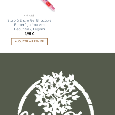
4-7 ANS
Stylo à Encre Gel Effaçable
Butterfly « You Are
Beautiful », Legami
1,95
€
AJOUTER AU PANIER