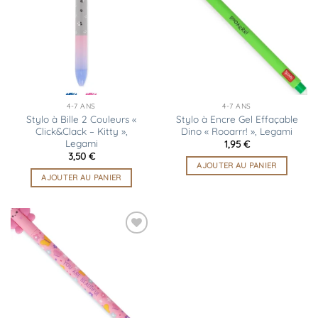
liste
liste
d’envies
d’envies
4-7 ANS
4-7 ANS
Stylo à Bille 2 Couleurs «
Stylo à Encre Gel Effaçable
Click&Clack – Kitty »,
Dino « Rooarrr! », Legami
Legami
1,95
€
3,50
€
AJOUTER AU PANIER
AJOUTER AU PANIER
Ajouter
à la
liste
d’envies