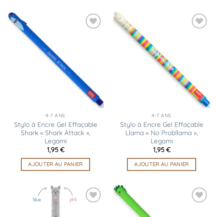
Ajouter
Ajouter
à la
à la
liste
liste
d’envies
d’envies
4-7 ANS
4-7 ANS
Stylo à Encre Gel Effaçable
Stylo à Encre Gel Effaçable
Shark « Shark Attack »,
Llama « No Probllama »,
Legami
Legami
1,95
€
1,95
€
AJOUTER AU PANIER
AJOUTER AU PANIER
Ajouter
Ajouter
à la
à la