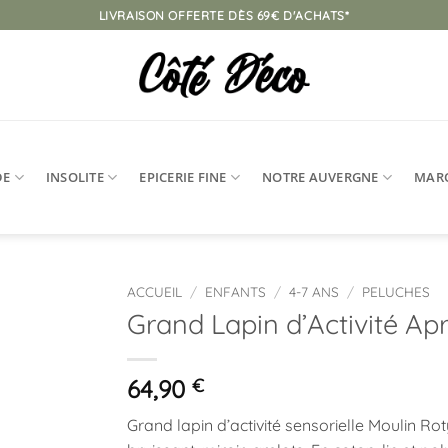
LIVRAISON OFFERTE DÈS 69€ D'ACHATS*
DE
INSOLITE
EPICERIE FINE
NOTRE AUVERGNE
MAR
ACCUEIL
/
ENFANTS
/
4-7 ANS
/
PELUCHES
Grand Lapin d’Activité Apr
Ajouter
à la
liste
64,90
€
d’envies
Grand lapin d’activité sensorielle Moulin Rot