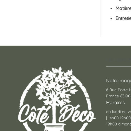
Matièr
Entreti
Un conce
Notre maga
6 Rue Porte
France 63190 
Horaires
du lundi au v
| 14h00-19h00
19h00 dimanc