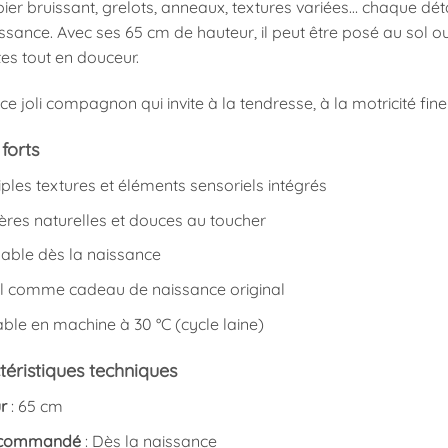
pier bruissant, grelots, anneaux, textures variées… chaque déta
issance. Avec ses 65 cm de hauteur, il peut être posé au so
es tout en douceur.
 ce joli compagnon qui invite à la tendresse, à la motricité fine e
 forts
iples textures et éléments sensoriels intégrés
ères naturelles et douces au toucher
isable dès la naissance
al comme cadeau de naissance original
ble en machine à 30 °C (cycle laine)
éristiques techniques
r
: 65 cm
ecommandé
: Dès la naissance