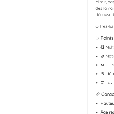
Miroir, pa
dès la na
découvert
Offrez-lui
✨
Points
🧸 Mult
🌿 Mati
👶 Util
🎁 Idé
🧼 Lava
📏
Caract
Hauteu
Âge r