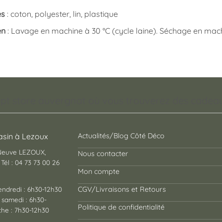
es
: coton, polyester, lin, plastique
en
: Lavage en machine à 30 °C (cycle laine). Séchage en mach
pt store auvergnat où vous trouverez des cadeaux
sin à Lezoux
Actualités/Blog Côté Déco
 Neuve LEZOUX,
Nous contacter
Tél : 04 73 73 00 26
Mon compte
endredi : 6h30-12h30
CGV/Livraisons et Retours
 samedi : 6h30-
Politique de confidentialité
he : 7h30-12h30