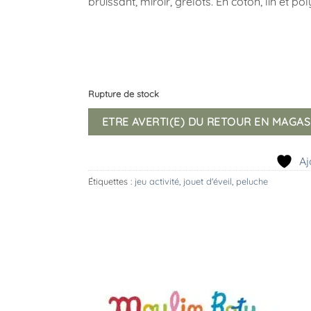
bruissant, miroir, grelots. En coton, lin et pol
Rupture de stock
ETRE AVERTI(E) DU RETOUR EN MAGAS
Aj
Étiquettes :
jeu activité
,
jouet d'éveil
,
peluche