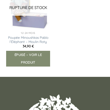
d’envies
RUPTURE DE STOCK
12-24 MOIS
Poupée Minoushkas Pablo
l’Éléphant – Moulin Roty
34,90
€
ÉPUISÉ – VOIR LE
PRODUIT