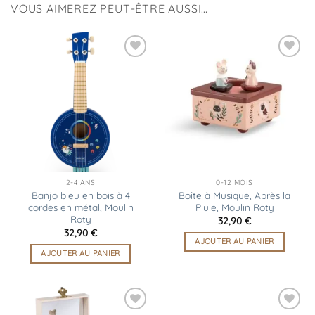
VOUS AIMEREZ PEUT-ÊTRE AUSSI…
Ajouter
Ajouter
à la
à la
liste
liste
d’envies
d’envies
2-4 ANS
0-12 MOIS
Banjo bleu en bois à 4
Boîte à Musique, Après la
cordes en métal, Moulin
Pluie, Moulin Roty
Roty
32,90
€
32,90
€
AJOUTER AU PANIER
AJOUTER AU PANIER