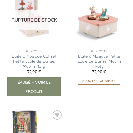
Ajouter
Ajouter
à la
à la
liste
liste
d’envies
d’envies
RUPTURE DE STOCK
0-12 MOIS
0-12 MOIS
Boîte à Musique Coffret
Boîte à Musique Petite
Petite Ecole de Danse,
Ecole de Danse, Moulin
Moulin Roty
Roty
32,90
€
32,90
€
AJOUTER AU PANIER
ÉPUISÉ – VOIR LE
PRODUIT
Ajouter
à la
liste