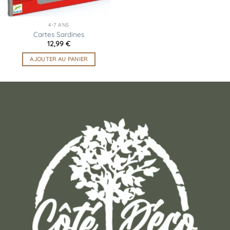
4-7 ANS
Cartes Sardines
12,99
€
AJOUTER AU PANIER