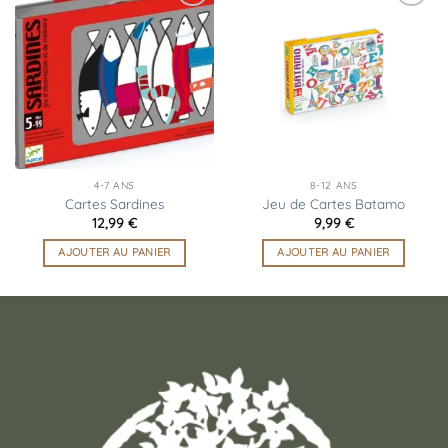
Ajouter
Ajouter
à la
à la
liste
liste
d’envies
d’envies
4-7 ANS
8-12 ANS
Cartes Sardines
Jeu de Cartes Batamo
12,99
€
9,99
€
AJOUTER AU PANIER
AJOUTER AU PANIER