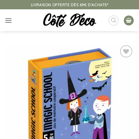
Passer
LIVRAISON OFFERTE DÈS 69€ D'ACHATS*
au
contenu
Ajouter
à la
liste
d’envies