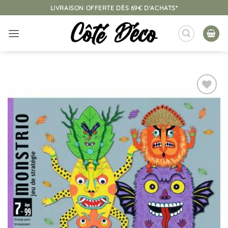
Passer
LIVRAISON OFFERTE DÈS 69€ D'ACHATS*
au
contenu
Ajouter
à la
liste
d’envies