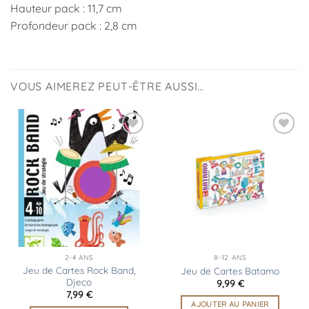
Hauteur pack : 11,7 cm
Profondeur pack : 2,8 cm
VOUS AIMEREZ PEUT-ÊTRE AUSSI…
Ajouter
Ajouter
à la
à la
liste
liste
d’envies
d’envies
2-4 ANS
8-12 ANS
Jeu de Cartes Rock Band,
Jeu de Cartes Batamo
Djeco
9,99
€
7,99
€
AJOUTER AU PANIER