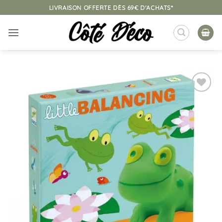
Passer
LIVRAISON OFFERTE DÈS 69€ D'ACHATS*
au
contenu
Ajouter
à la
liste
d’envies