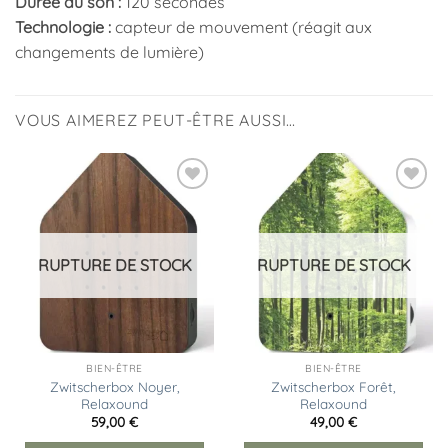
Durée du son :
120 secondes
Technologie :
capteur de mouvement (réagit aux
changements de lumière)
VOUS AIMEREZ PEUT-ÊTRE AUSSI…
Ajouter
Ajouter
à la
à la
liste
liste
d’envies
d’envies
RUPTURE DE STOCK
RUPTURE DE STOCK
BIEN-ÊTRE
BIEN-ÊTRE
Zwitscherbox Noyer,
Zwitscherbox Forêt,
Relaxound
Relaxound
59,00
€
49,00
€