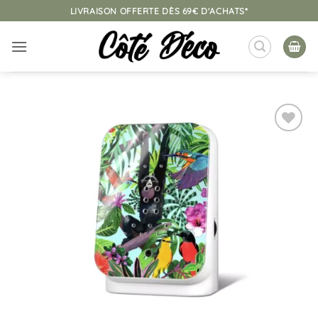
Passer
LIVRAISON OFFERTE DÈS 69€ D'ACHATS*
au
contenu
Ajouter
à la
liste
d’envies