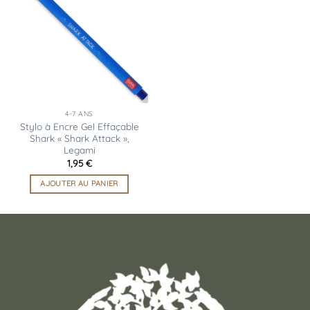
à la
liste
d’envies
4-7 ANS
Stylo à Encre Gel Effaçable
Shark « Shark Attack »,
Legami
1,95
€
AJOUTER AU PANIER