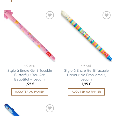
Ajouter
Ajouter
à la
à la
liste
liste
d’envies
d’envies
4-7 ANS
4-7 ANS
Stylo à Encre Gel Effaçable
Stylo à Encre Gel Effaçable
Butterfly « You Are
Llama « No Probllama »,
Beautiful », Legami
Legami
1,95
€
1,95
€
AJOUTER AU PANIER
AJOUTER AU PANIER
Ajouter