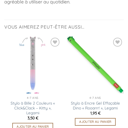
agréable à utiliser au quotidien.
VOUS AIMEREZ PEUT-ÊTRE AUSSI…
Ajouter
Ajouter
à la
à la
liste
liste
d’envies
d’envies
4-7 ANS
4-7 ANS
Stylo à Bille 2 Couleurs «
Stylo à Encre Gel Effaçable
Click&Clack – Kitty »,
Dino « Rooarrr! », Legami
Legami
1,95
€
3,50
€
AJOUTER AU PANIER
AJOUTER AU PANIER