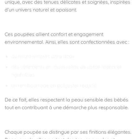
unique, avec des tenues délicates et soignées, inspirées
d’un univers naturel et apaisant.
🧵 Une composition douce et responsable
Ces poupées allient confort et engagement
environnemental. Ainsi, elles sont confectionnées avec :
du micro-velours ultra doux
des vêtements en mousseline de coton légers et
agréables
un rembourrage en polyester recyclé
De ce fait, elles respectent la peau sensible des bébés
tout en contribuant à une démarche plus responsable.
🎀 Des détails raffinés et personnalisables
Chaque poupée se distingue par ses finitions élégantes.