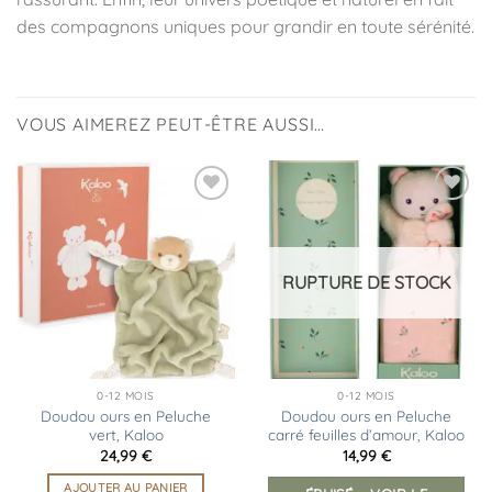
des compagnons uniques pour grandir en toute sérénité.
VOUS AIMEREZ PEUT-ÊTRE AUSSI…
Ajouter
Ajouter
à la
à la
liste
liste
d’envies
d’envies
RUPTURE DE STOCK
0-12 MOIS
0-12 MOIS
Doudou ours en Peluche
Doudou ours en Peluche
vert, Kaloo
carré feuilles d’amour, Kaloo
24,99
€
14,99
€
AJOUTER AU PANIER