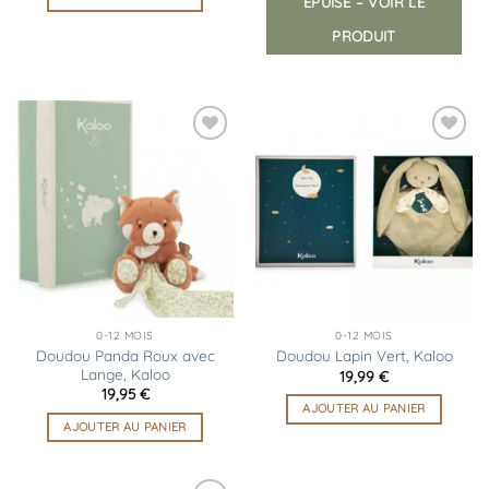
ÉPUISÉ – VOIR LE
PRODUIT
Ajouter
Ajouter
à la
à la
liste
liste
d’envies
d’envies
0-12 MOIS
0-12 MOIS
Doudou Panda Roux avec
Doudou Lapin Vert, Kaloo
Lange, Kaloo
19,99
€
19,95
€
AJOUTER AU PANIER
AJOUTER AU PANIER