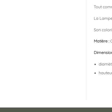
Tout comm
La Lampe 
Son colori
Matière :
Dimension
diamèt
hauteu