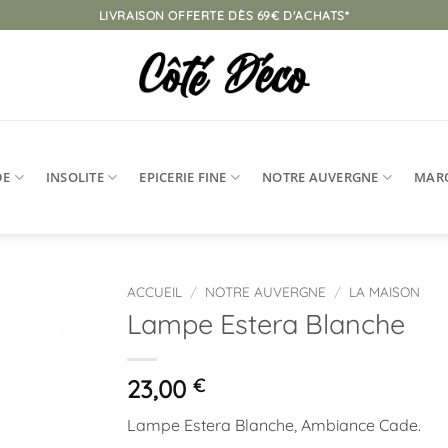
LIVRAISON OFFERTE DÈS 69€ D'ACHATS*
DE
INSOLITE
EPICERIE FINE
NOTRE AUVERGNE
MAR
ACCUEIL
/
NOTRE AUVERGNE
/
LA MAISON
Lampe Estera Blanche
Ajouter
à la
liste
23,00
€
d’envies
Lampe Estera Blanche, Ambiance Cade.