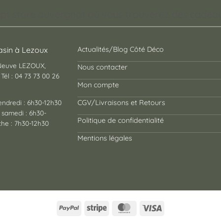
pt store auvergnat où vous trouverez des cadeaux
sin à Lezoux
Actualités/Blog Côté Déco
 Neuve LEZOUX,
Nous contacter
Tél : 04 73 73 00 26
Mon compte
endredi : 6h30-12h30
CGV/Livraisons et Retours
 samedi : 6h30-
Politique de confidentialité
he : 7h30-12h30
Mentions légales
PayPal
Stripe
MasterCard
Visa