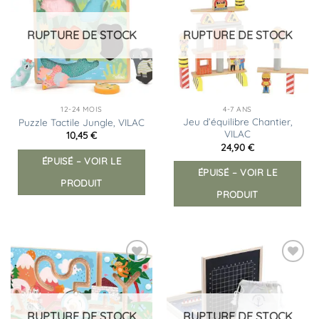
à la
à la
liste
liste
d’envies
d’envies
RUPTURE DE STOCK
RUPTURE DE STOCK
12-24 MOIS
4-7 ANS
Jeu d’équilibre Chantier,
Puzzle Tactile Jungle, VILAC
VILAC
10,45
€
24,90
€
ÉPUISÉ – VOIR LE
ÉPUISÉ – VOIR LE
PRODUIT
PRODUIT
Ajouter
Ajouter
à la
à la
liste
liste
d’envies
d’envies
RUPTURE DE STOCK
RUPTURE DE STOCK