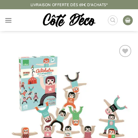
Passer
LIVRAISON OFFERTE DÈS 69€ D'ACHATS*
au
contenu
Ajouter
à la
liste
d’envies