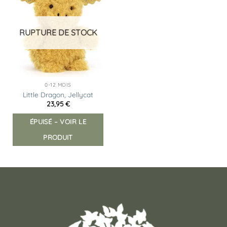
Ajouter
à la
liste
d’envies
RUPTURE DE STOCK
0-12 MOIS
Little Dragon, Jellycat
23,95
€
ÉPUISÉ – VOIR LE
PRODUIT