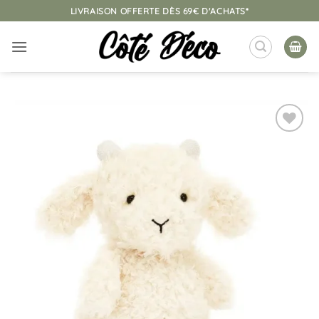
Passer
LIVRAISON OFFERTE DÈS 69€ D'ACHATS*
au
contenu
Ajouter
à la
liste
d’envies