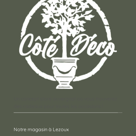
Un concept store auvergnat où vous trouverez
des cadeaux pour toutes les occasions !
Notre magasin à Lezoux