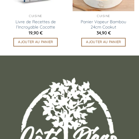
CUISINE
CUISINE
Livre de Recettes de
Panier Vapeur Bambou
l’Incroyable Cocotte
24cm Cookut
19,90
€
34,90
€
AJOUTER AU PANIER
AJOUTER AU PANIER