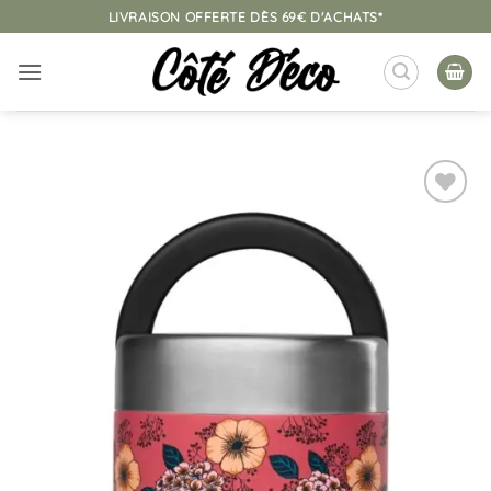
Passer
LIVRAISON OFFERTE DÈS 69€ D'ACHATS*
au
contenu
Ajouter
à la
liste
d’envies