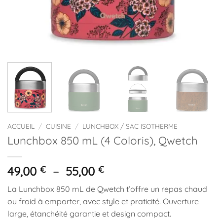
ACCUEIL
/
CUISINE
/
LUNCHBOX / SAC ISOTHERME
Lunchbox 850 mL (4 Coloris), Qwetch
Plage
49,00
€
–
55,00
€
de
La Lunchbox 850 mL de Qwetch t’offre un repas chaud
prix :
ou froid à emporter, avec style et praticité. Ouverture
49,00 €
large, étanchéité garantie et design compact.
à