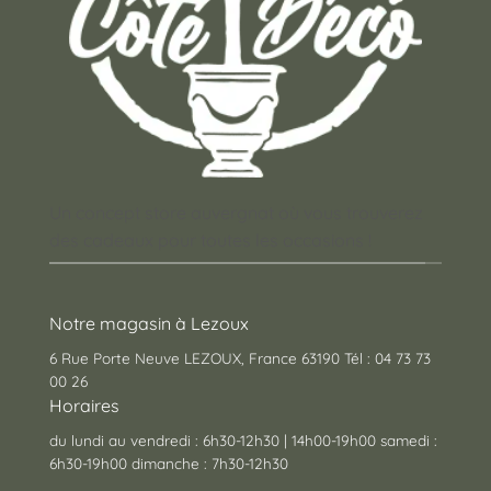
du
du
produit
produit
Un concept store auvergnat où vous trouverez
des cadeaux pour toutes les occasions !
Notre magasin à Lezoux
6 Rue Porte Neuve LEZOUX, France 63190 Tél : 04 73 73
00 26
Horaires
du lundi au vendredi : 6h30-12h30 | 14h00-19h00 samedi :
6h30-19h00 dimanche : 7h30-12h30