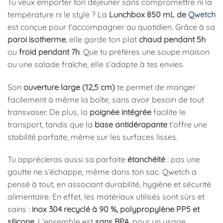
Tu veux emporter ton déjeuner sans compromettre ni la
température ni le style ? La
Lunchbox 850 mL de
Qwetch
est conçue pour t’accompagner au quotidien. Grâce à sa
paroi isotherme
, elle garde ton plat
chaud pendant 5h
ou
froid pendant 7h
. Que tu préfères une soupe maison
ou une salade fraîche, elle s’adapte à tes envies.
Son
ouverture large (12,5 cm)
te permet de manger
facilement à même la boîte, sans avoir besoin de tout
transvaser. De plus, la
poignée intégrée
facilite le
transport, tandis que la
base antidérapante
t’offre une
stabilité parfaite, même sur les surfaces lisses.
Tu apprécieras aussi sa parfaite
étanchéité
: pas une
goutte ne s’échappe, même dans ton sac. Qwetch a
pensé à tout, en associant durabilité, hygiène et sécurité
alimentaire. En effet, les matériaux utilisés sont sûrs et
sains :
inox 304 recyclé à 90 %, polypropylène PP5 et
silicone
. L’ensemble est
sans BPA
, pour un usage