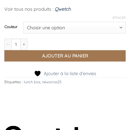
55,00 €
Voir tous nos produits :
Qwetch
.
EFFACER
Couleur
quantité de Lunchbox 850 mL (4 Coloris), Qwetch
AJOUTER AU PANIER
Ajouter à la liste d’envies
Étiquettes :
lunch box
,
newsmai25