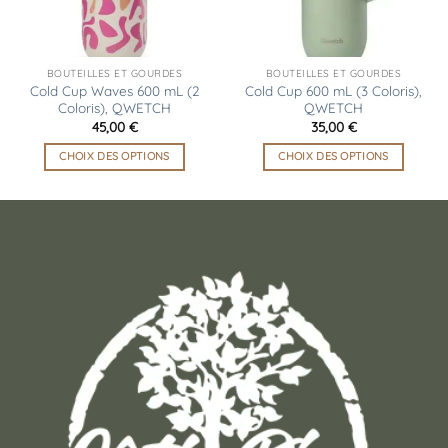
être
être
choisies
choisies
sur
sur
la
la
BOUTEILLES ET GOURDES
BOUTEILLES ET GOURDES
page
page
Cold Cup Waves 600 mL (2
Cold Cup 600 mL (3 Coloris),
Coloris), QWETCH
QWETCH
du
du
45,00
€
35,00
€
produit
produit
CHOIX DES OPTIONS
CHOIX DES OPTIONS
Ce
Ce
produit
produit
a
a
plusieurs
plusieurs
variations.
variations.
Les
Les
options
options
peuvent
peuvent
être
être
choisies
choisies
sur
sur
la
la
page
page