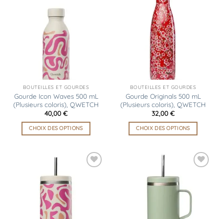
Ajouter
Ajouter
à la
à la
liste
liste
d’envies
d’envies
BOUTEILLES ET GOURDES
BOUTEILLES ET GOURDES
Gourde Icon Waves 500 mL
Gourde Originals 500 mL
(Plusieurs coloris), QWETCH
(Plusieurs coloris), QWETCH
40,00
€
32,00
€
CHOIX DES OPTIONS
CHOIX DES OPTIONS
Ce
Ce
produit
produit
a
a
plusieurs
plusieurs
Ajouter
Ajouter
variations.
variations.
à la
à la
liste
liste
Les
Les
d’envies
d’envies
options
options
peuvent
peuvent