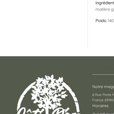
Ingrédient
matière g
Poids:
140
Un conce
Notre maga
6 Rue Porte
France 63190 
Horaires
du lundi au v