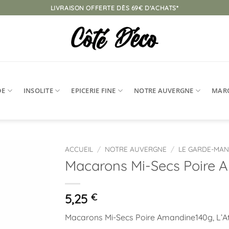
LIVRAISON OFFERTE DÈS 69€ D'ACHATS*
DE
INSOLITE
EPICERIE FINE
NOTRE AUVERGNE
MAR
ACCUEIL
/
NOTRE AUVERGNE
/
LE GARDE-MA
Macarons Mi-Secs Poire 
Ajouter
à la
liste
5,25
€
d’envies
Macarons Mi-Secs Poire Amandine140g, L’At