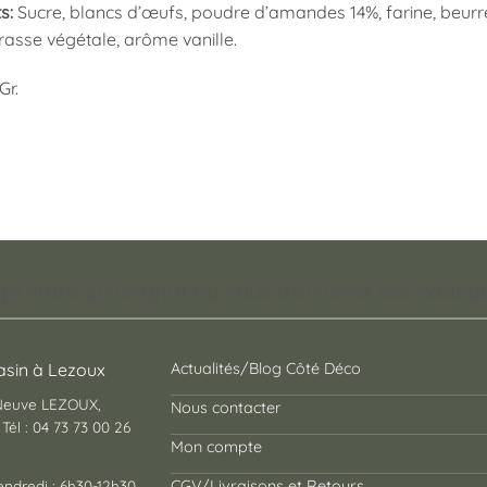
s:
Sucre, blancs d’œufs, poudre d’amandes 14%, farine, beurre
rasse végétale, arôme vanille.
Gr.
pt store auvergnat où vous trouverez des cadeaux
sin à Lezoux
Actualités/Blog Côté Déco
 Neuve LEZOUX,
Nous contacter
Tél : 04 73 73 00 26
Mon compte
endredi : 6h30-12h30
CGV/Livraisons et Retours