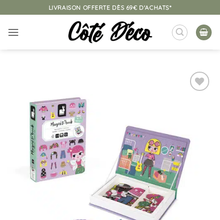
Passer
LIVRAISON OFFERTE DÈS 69€ D'ACHATS*
au
contenu
Ajouter
à la
liste
d’envies