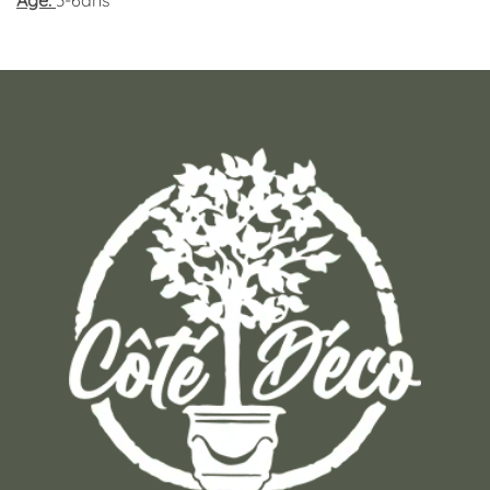
Age:
3-6ans