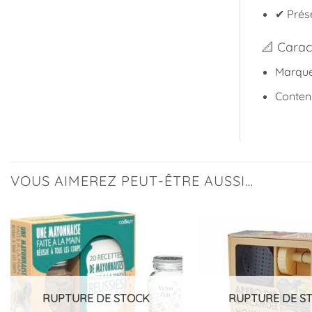
✔ Prése
📐 Carac
Marque
Contenu
VOUS AIMEREZ PEUT-ÊTRE AUSSI…
Ajouter
à la
liste
d’envies
RUPTURE DE STOCK
RUPTURE DE S