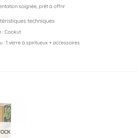
ntation soignée, prêt à offrir
téristiques techniques
 : Cookut
 : 1 verre à spiritueux + accessoires
Ajouter
à la
liste
d’envies
TOCK