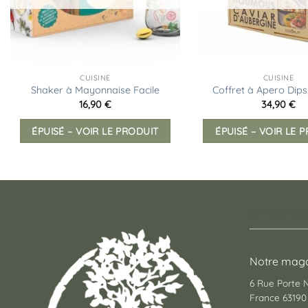
CUISINE
CUISINE
Shaker à Mayonnaise Facile
Coffret à Apero Dips
16,90
€
34,90
€
ÉPUISÉ – VOIR LE PRODUIT
ÉPUISÉ – VOIR LE 
Un conce
Notre maga
6 Rue Porte
France 63190 