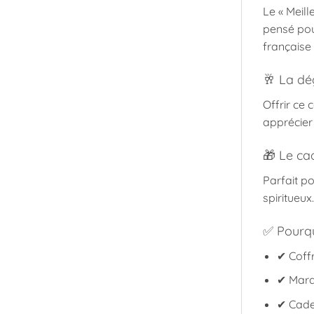
Le « Meil
pensé pou
française 
🥂 La dé
Offrir ce 
apprécier 
🎁 Le ca
Parfait po
spiritueux.
✅ Pourqu
✔ Coffr
✔ Marqu
✔ Cadea