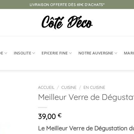
LIVRAISON OFFERTE DÈS 69€ D'ACHATS*
DE
INSOLITE
EPICERIE FINE
NOTRE AUVERGNE
MAR
ACCUEIL
/
CUISINE
/
EN CUISINE
Meilleur Verre de Dégust
Ajouter
à la
liste
39,00
€
d’envies
Le Meilleur Verre de Dégustation 