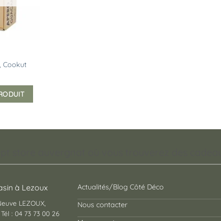
, Cookut
PRODUIT
pt store auvergnat où vous trouverez des cadeaux
sin à Lezoux
Actualités/Blog Côté Déco
 Neuve LEZOUX,
Nous contacter
Tél : 04 73 73 00 26