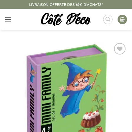
Passer
LIVRAISON OFFERTE DÈS 69€ D'ACHATS*
au
contenu
Ajouter
à la
liste
d’envies