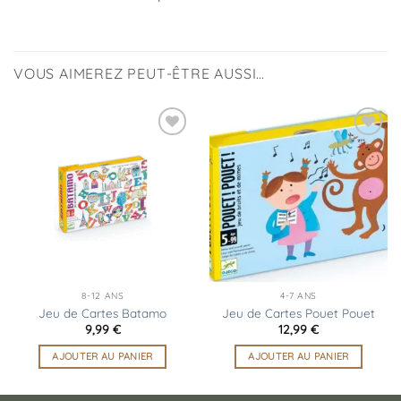
VOUS AIMEREZ PEUT-ÊTRE AUSSI…
Ajouter
Ajouter
à la
à la
liste
liste
d’envies
d’envies
8-12 ANS
4-7 ANS
Jeu de Cartes Batamo
Jeu de Cartes Pouet Pouet
9,99
€
12,99
€
AJOUTER AU PANIER
AJOUTER AU PANIER