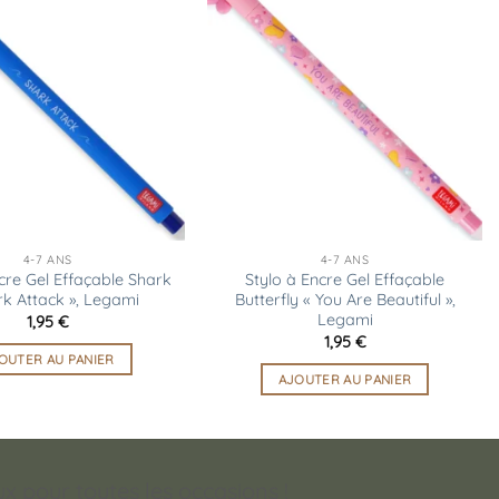
Ajouter
Ajouter
à la
à la
liste
liste
d’envies
d’envies
4-7 ANS
4-7 ANS
cre Gel Effaçable Shark
Stylo à Encre Gel Effaçable
rk Attack », Legami
Butterfly « You Are Beautiful »,
Legami
1,95
€
1,95
€
OUTER AU PANIER
AJOUTER AU PANIER
 pour toutes les occasions !