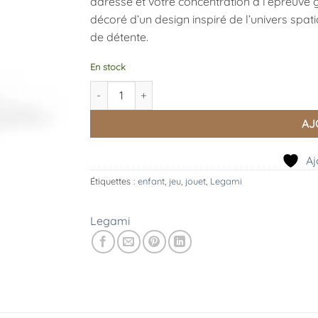
adresse et votre concentration à l’épreuve 
décoré d’un design inspiré de l’univers spati
de détente.
En stock
quantité de Mini jeu d'eau Espace, Legami
AJ
Aj
Étiquettes :
enfant
,
jeu
,
jouet
,
Legami
Legami