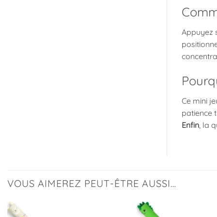
Commen
Appuyez s
positionne
concentra
Pourqu
Ce mini j
patience 
Enfin
, la 
VOUS AIMEREZ PEUT-ÊTRE AUSSI…