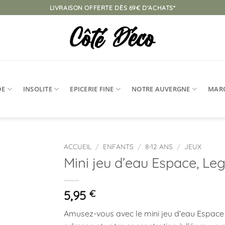
LIVRAISON OFFERTE DÈS 69€ D'ACHATS*
DE
INSOLITE
EPICERIE FINE
NOTRE AUVERGNE
MAR
ACCUEIL
/
ENFANTS
/
8-12 ANS
/
JEUX
Mini jeu d’eau Espace, Le
Ajouter
à la
liste
5,95
€
d’envies
Amusez-vous avec le mini jeu d’eau Espace de 