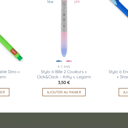
Ajouter
Ajouter
à la
à la
liste
liste
d’envies
d’envies
4-7 ANS
able Dino «
Stylo à Bille 2 Couleurs «
Stylo à En
ami
Click&Clack – Kitty », Legami
« Sha
3,50
€
IER
AJOUTER AU PANIER
AJ
pt store auvergnat où vous trouverez des cadeaux