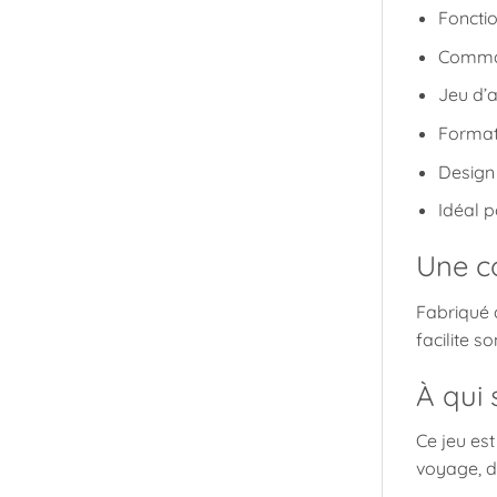
Foncti
Comman
Jeu d’a
Format
Design 
Idéal 
Une co
Fabriqué a
facilite s
À qui 
Ce jeu est
voyage, d