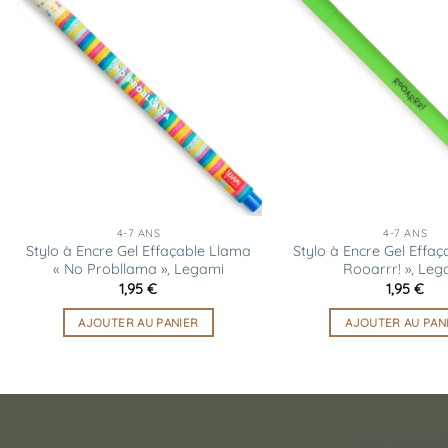
Ajouter
à la
liste
d’envies
4-7 ANS
4-7 ANS
Stylo à Encre Gel Effaçable Llama
Stylo à Encre Gel Effaç
« No Probllama », Legami
Rooarrr! », Leg
1,95
€
1,95
€
AJOUTER AU PANIER
AJOUTER AU PAN
Un conce