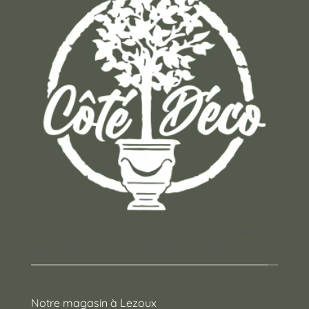
Un concept store auvergnat où vous trouverez
des cadeaux pour toutes les occasions !
Notre magasin à Lezoux