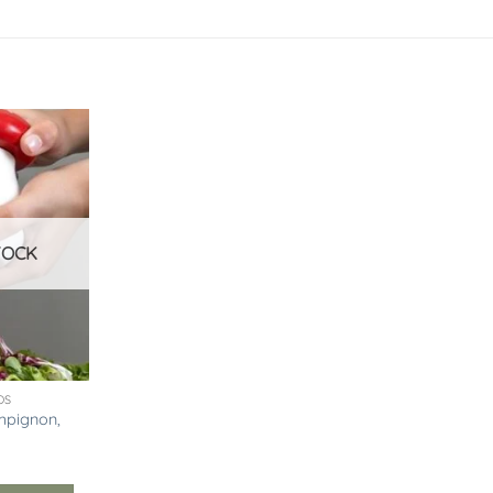
Ajouter
à la
liste
d’envies
TOCK
OS
mpignon,