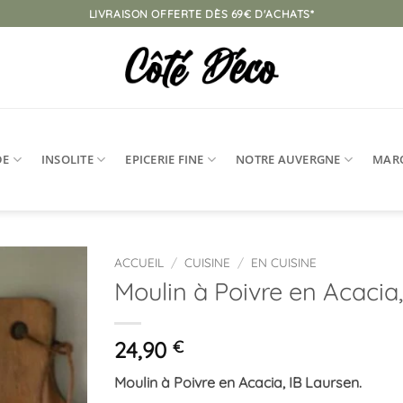
LIVRAISON OFFERTE DÈS 69€ D'ACHATS*
DE
INSOLITE
EPICERIE FINE
NOTRE AUVERGNE
MAR
ACCUEIL
/
CUISINE
/
EN CUISINE
Moulin à Poivre en Acacia
Ajouter
à la
liste
24,90
€
d’envies
Moulin à Poivre en Acacia, IB Laursen.