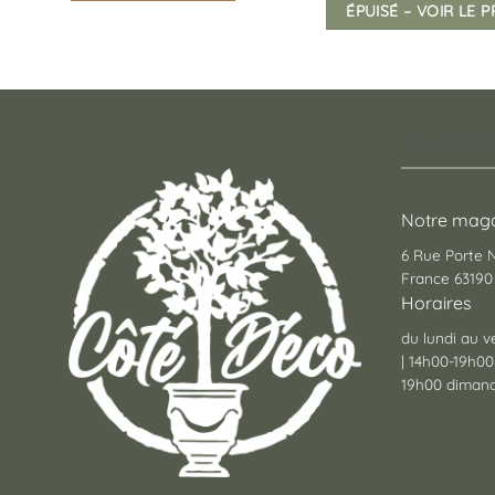
ÉPUISÉ – VOIR LE 
Ce
produit
a
plusieurs
variations.
Un conce
Les
options
peuvent
être
Notre maga
choisies
6 Rue Porte
sur
France 63190 
la
Horaires
page
du lundi au v
du
| 14h00-19h00
produit
19h00 dimanc