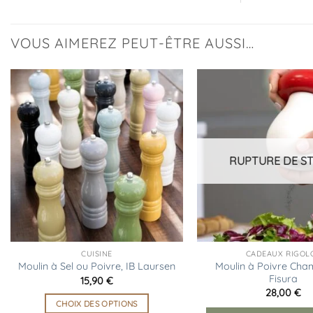
VOUS AIMEREZ PEUT-ÊTRE AUSSI…
Ajouter
à la
liste
d’envies
RUPTURE DE S
CUISINE
CADEAUX RIGOL
Moulin à Poivre Cha
Moulin à Sel ou Poivre, IB Laursen
Fisura
15,90
€
28,00
€
CHOIX DES OPTIONS