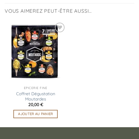
VOUS AIMEREZ PEUT-ÊTRE AUSSI…
Ajouter
à la
liste
d’envies
EPICERIE FINE
Coffret Dégustation
Moutardes
20,00
€
AJOUTER AU PANIER