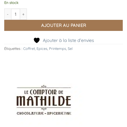
En stock
quantité de Moulin XL Sel Rose de L'Himalaya et Truffe
AJOUTER AU PANIER
Ajouter à la liste d’envies
Étiquettes :
Coffret
,
Epices
,
Printemps
,
Sel