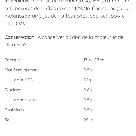
Ingrédients :
Sel rose de l’Himalaya 98,08% (diamant de
sel), brisures de truffes noires 1,12% (truffes noires (Tuber
melanosporum), jus de truffes noires, eau, sel), poivre
noir 0,8%.
Conservation :
A conserver à l’abri de la chaleur et de
l’humidité.
Energie
13kJ / 3cal
Matières grasses
0.5g
– dont AGS
0.1g
Glucides
0.6g
– dont sucres
0.5g
Protéines
0.5g
Sel
95.1g