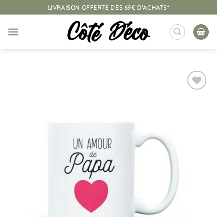
Passer
LIVRAISON OFFERTE DÈS 69€ D'ACHATS*
au
contenu
Ajouter
à la
liste
d’envies