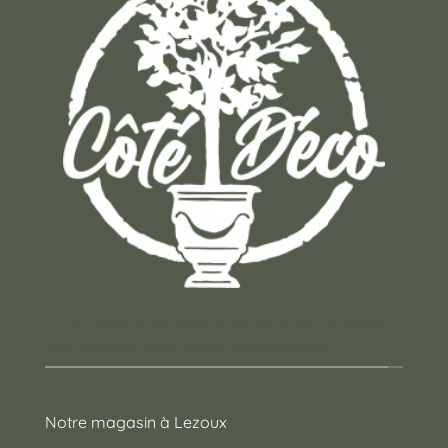
Un concept store auvergnat où vous trouverez
des cadeaux pour toutes les occasions !
Notre magasin à Lezoux