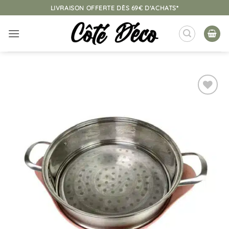
Passer
LIVRAISON OFFERTE DÈS 69€ D'ACHATS*
au
contenu
Ajouter
à la
liste
d’envies