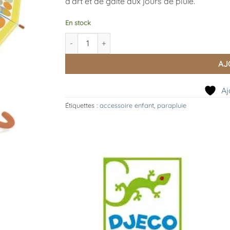
d’art et de gaité aux jours de pluie.
En stock
quantité de Parapluie Graphique, Djeco
AJ
Aj
Étiquettes :
accessoire enfant
,
parapluie