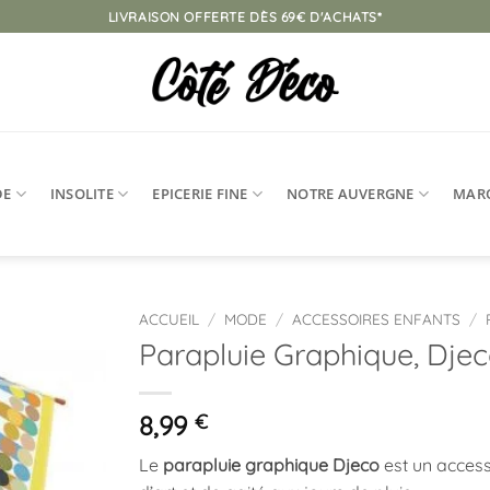
LIVRAISON OFFERTE DÈS 69€ D'ACHATS*
DE
INSOLITE
EPICERIE FINE
NOTRE AUVERGNE
MAR
ACCUEIL
/
MODE
/
ACCESSOIRES ENFANTS
/
Parapluie Graphique, Dje
Ajouter
à la
liste
8,99
€
d’envies
Le
parapluie graphique Djeco
est un access