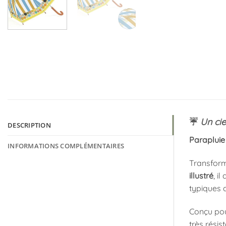
☔️
Un cie
DESCRIPTION
Parapluie
INFORMATIONS COMPLÉMENTAIRES
Transform
illustré
, i
typiques 
Conçu pou
très résis