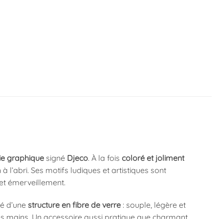
ie graphique
signé
Djeco
. À la fois
coloré et joliment
à l’abri. Ses motifs ludiques et artistiques sont
et émerveillement.
té d’une
structure en fibre de verre
: souple, légère et
ites mains. Un accessoire aussi pratique que charmant,