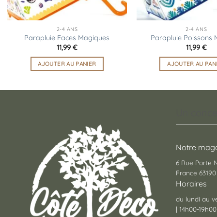
2-4 ANS
2-4 ANS
Parapluie Faces Magiques
Parapluie Poissons
11,99
€
11,99
€
AJOUTER AU PANIER
AJOUTER AU PAN
Un conce
Notre maga
6 Rue Porte
France 63190 
Horaires
du lundi au v
| 14h00-19h00