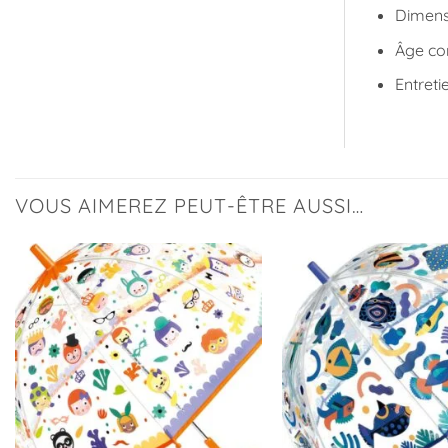
Dimens
Âge con
Entreti
VOUS AIMEREZ PEUT-ÊTRE AUSSI…
Ajouter
à la
liste
d’envies