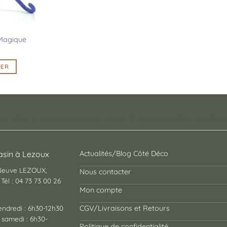
 Magique
IER
pt store auvergnat où vous trouverez des cadeaux
sin à Lezoux
Actualités/Blog Côté Déco
 Neuve LEZOUX,
Nous contacter
Tél : 04 73 73 00 26
Mon compte
endredi : 6h30-12h30
CGV/Livraisons et Retours
 samedi : 6h30-
Politique de confidentialité