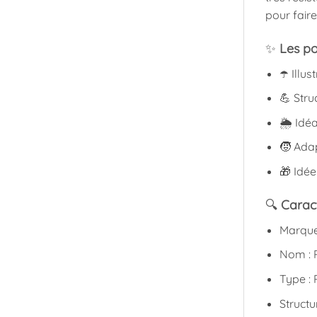
pour faire
✨
Les po
☂️ Illu
💪 Stru
🌦️ Idé
🧒 Adap
🎁 Idée
🔍
Caract
Marque
Nom : 
Type : 
Structu