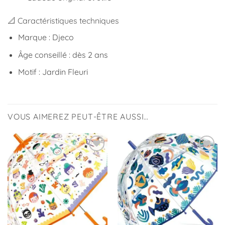
📐 Caractéristiques techniques
Marque : Djeco
Âge conseillé : dès 2 ans
Motif : Jardin Fleuri
VOUS AIMEREZ PEUT-ÊTRE AUSSI…
Ajouter
Ajouter
à la
à la
liste
liste
d’envies
d’envies