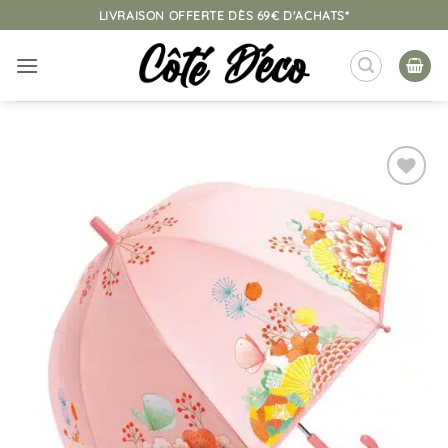
Passer
LIVRAISON OFFERTE DÈS 69€ D'ACHATS*
au
contenu
Ajouter
à la
liste
d’envies