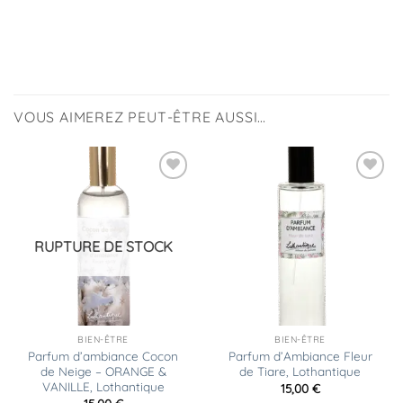
VOUS AIMEREZ PEUT-ÊTRE AUSSI…
Ajouter
Ajouter
à la
à la
liste
liste
d’envies
d’envies
RUPTURE DE STOCK
BIEN-ÊTRE
BIEN-ÊTRE
Parfum d’ambiance Cocon
Parfum d’Ambiance Fleur
de Neige – ORANGE &
de Tiare, Lothantique
VANILLE, Lothantique
15,00
€