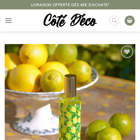
Passer
LIVRAISON OFFERTE DÈS 69€ D'ACHATS*
au
contenu
Ajouter
à la
liste
d’envies