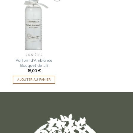
Ajouter
à la
liste
d’envies
BIEN-ÊTRE
Parfum d’Ambiance
Bouquet de Lili
15,00
€
AJOUTER AU PANIER