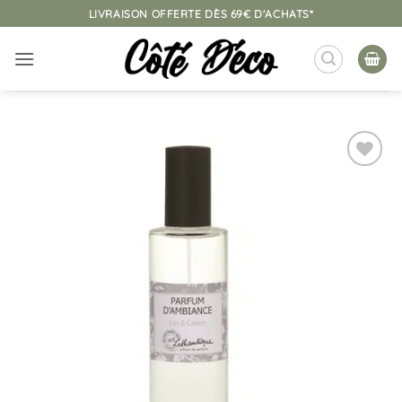
Passer
LIVRAISON OFFERTE DÈS 69€ D'ACHATS*
au
contenu
Ajouter
à la
liste
d’envies