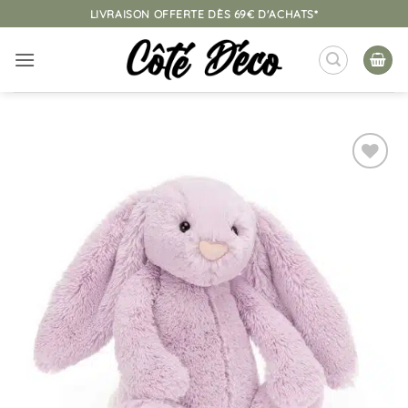
Passer
LIVRAISON OFFERTE DÈS 69€ D'ACHATS*
au
contenu
Ajouter
à la
liste
d’envies