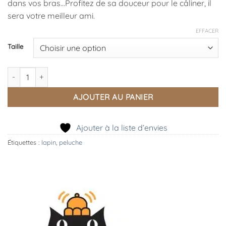
dans vos bras…Profitez de sa douceur pour le câliner, il
28,50 €
sera votre meilleur ami.
EFFACER
Taille
quantité de Peluche Bashful Bunny Lilac
AJOUTER AU PANIER
Ajouter à la liste d’envies
Étiquettes :
lapin
,
peluche