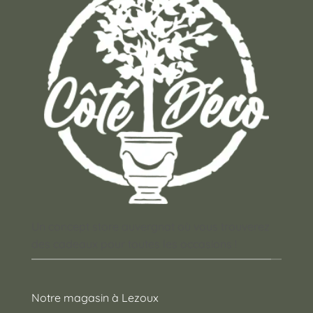
Un concept store auvergnat où vous trouverez
des cadeaux pour toutes les occasions !
Notre magasin à Lezoux