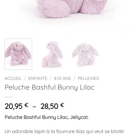
ACCUEIL
/
ENFANTS
/
8-12 ANS
/
PELUCHES
Peluche Bashful Bunny Lilac
Plage
20,95
€
–
28,50
€
de
Peluche Bashful Bunny Lilac, Jellycat.
prix :
20,95 €
Un adorable lapin à la fourrure lilas qui veut se blottir
à