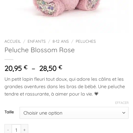
ACCUEIL
/
ENFANTS
/
8-12 ANS
/
PELUCHES
Peluche Blossom Rose
Plage
20,95
€
–
28,50
€
de
Un petit lapin fleuri tout doux, qui adore les câlins et les
prix :
grandes aventures dans les bras de bébé. Une peluche
20,95 €
tendre et rassurante, à aimer pour la vie. 💗
à
28,50 €
EFFACER
Taille
quantité de Peluche Blossom Rose