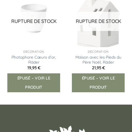
Ajouter
Ajouter
à la
à la
liste
liste
d’envies
d’envies
RUPTURE DE STOCK
RUPTURE DE STOCK
DÉCORATION
DÉCORATION
Photophore Cœurs d’or,
Maison avec les Pieds du
Räder
Père Noël, Räder
19,95
€
21,95
€
ÉPUISÉ – VOIR LE
ÉPUISÉ – VOIR LE
PRODUIT
PRODUIT