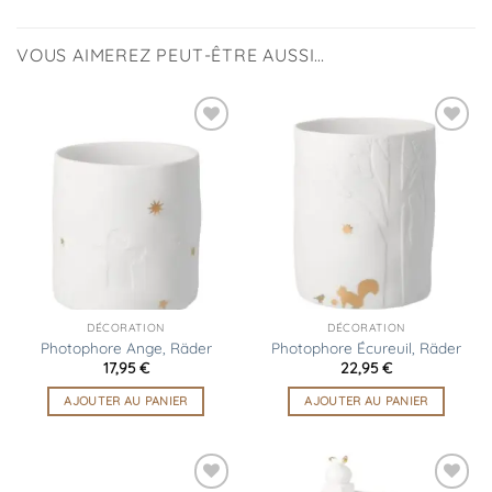
VOUS AIMEREZ PEUT-ÊTRE AUSSI…
Ajouter
Ajouter
à la
à la
liste
liste
d’envies
d’envies
DÉCORATION
DÉCORATION
Photophore Ange, Räder
Photophore Écureuil, Räder
17,95
€
22,95
€
AJOUTER AU PANIER
AJOUTER AU PANIER