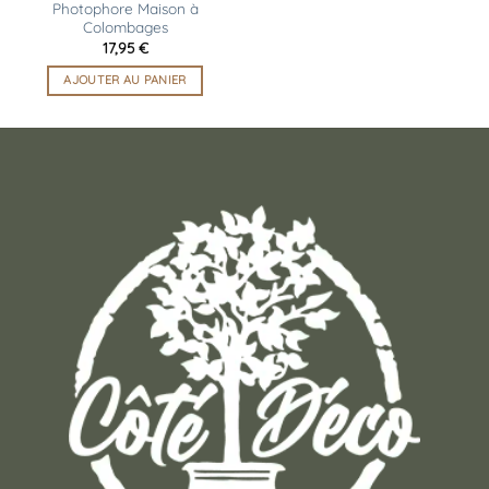
Photophore Maison à
Colombages
17,95
€
AJOUTER AU PANIER