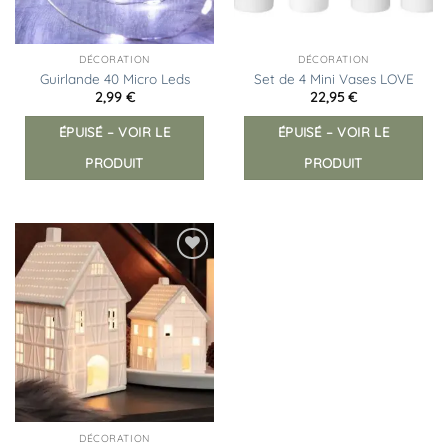
DÉCORATION
DÉCORATION
Guirlande 40 Micro Leds
Set de 4 Mini Vases LOVE
2,99
€
22,95
€
ÉPUISÉ – VOIR LE
ÉPUISÉ – VOIR LE
PRODUIT
PRODUIT
Ajouter
à la
liste
d’envies
DÉCORATION