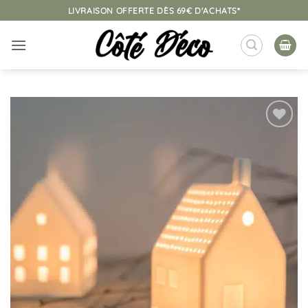
Passer
LIVRAISON OFFERTE DÈS 69€ D'ACHATS*
au
contenu
Ajouter
à la
liste
d’envies