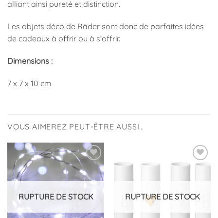
alliant ainsi pureté et distinction.
Les objets déco de Räder sont donc de parfaites idées
de cadeaux à offrir ou à s’offrir.
Dimensions :
7 x 7 x 10 cm
VOUS AIMEREZ PEUT-ÊTRE AUSSI…
Ajouter
Ajouter
à la
à la
liste
liste
d’envies
d’envies
RUPTURE DE STOCK
RUPTURE DE STOCK