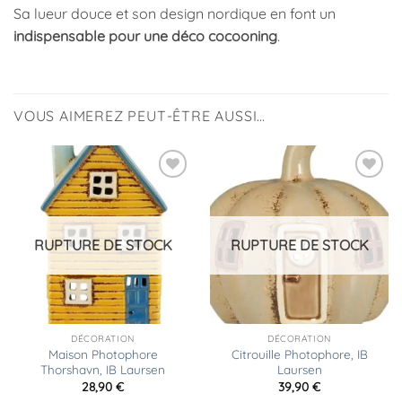
Sa lueur douce et son design nordique en font un
indispensable pour une déco cocooning
.
VOUS AIMEREZ PEUT-ÊTRE AUSSI…
Ajouter
Ajouter
à la
à la
liste
liste
d’envies
d’envies
RUPTURE DE STOCK
RUPTURE DE STOCK
DÉCORATION
DÉCORATION
Maison Photophore
Citrouille Photophore, IB
Thorshavn, IB Laursen
Laursen
28,90
€
39,90
€