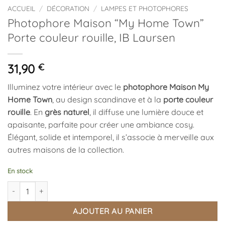
ACCUEIL
/
DÉCORATION
/
LAMPES ET PHOTOPHORES
Photophore Maison “My Home Town”
Porte couleur rouille, IB Laursen
31,90
€
Illuminez votre intérieur avec le
photophore Maison My
Home Town
, au design scandinave et à la
porte couleur
rouille
. En
grès naturel
, il diffuse une lumière douce et
apaisante, parfaite pour créer une ambiance cosy.
Élégant, solide et intemporel, il s’associe à merveille aux
autres maisons de la collection.
En stock
quantité de Photophore Maison “My Home Town” Porte couleur rou
AJOUTER AU PANIER