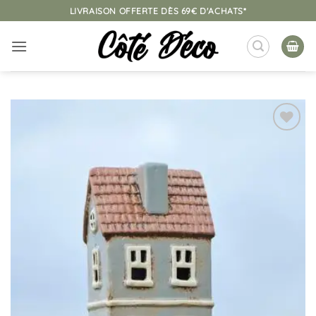
Passer
LIVRAISON OFFERTE DÈS 69€ D'ACHATS*
au
contenu
Ajouter
à la
liste
d’envies