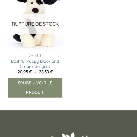
Ajouter
à la
liste
d’envies
RUPTURE DE STOCK
2-4 ANS
Bashful Puppy Black and
Cream, Jellycat
Plage
20,95
€
–
28,50
€
de
Ce
prix :
ÉPUISÉ – VOIR LE
produit
20,95 €
à
a
28,50 €
PRODUIT
plusieurs
variations.
Les
options
peuvent
être
choisies