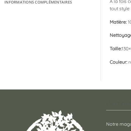
A la fois 
INFORMATIONS COMPLÉMENTAIRES
tout style 
Matière:
1
Nettoyag
Taille:
130×
Couleur:
r
Un conce
Notre maga