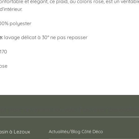
confortable et élégant, ce plaid, au coloris rose, est un vérit
d’intérieur.
00% polyester
e:
lavage délicat à 30° ne pas repasser
170
ose
pt store auvergnat où vous trouverez des cadeaux
sin à Lezoux
Actualités/Blog Côté Déco