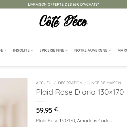
LIVRAISON OFFERTE DÈS 69€ D'ACHATS*
DE
INSOLITE
EPICERIE FINE
NOTRE AUVERGNE
MAR
ACCUEIL
/
DÉCORATION
/
LINGE DE MAISON
Plaid Rose Diana 130×170
Ajouter
à la
liste
59,95
€
d’envies
Plaid Rose 130×170, Amadeus Cades.